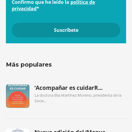
Confirmo que he leído la
política de
privacidad
*
Más populares
‘Acompañar es cuidarR...
La doctora Elia Martínez Moreno, presidenta de la
Socie...