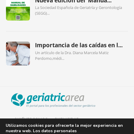
Nueva edición del ‘Manua...
La Sociedad Española de Geriatría y Gerontología
(SEGG)...
Importancia de las caídas en l...
Un artículo de la Dra. Diana Marcela Matiz
Perdomo,médi...
QUIÉNES SOMOS
PUBLICIDAD
Utilizamos cookies para ofrecerte la mejor experiencia en
nuestra web. Los datos personales
AVISO LEGAL