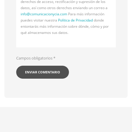
derechos de acceso, rectificación y supresión de los
datos, así como otros derechos enviando un correo a
info@
comunicacionycia.com
Para más información
puedes visitar nuestra
Política de Privacidad
donde
entontarás más información sobre dónde, cómo y por
qué almacenamos sus datos.
Campos obligatorios
*