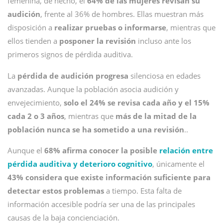
femenina, de hecho, el
64% de las mujeres revisan su
audición
, frente al 36% de hombres. Ellas muestran más
disposición a
realizar pruebas o informarse
, mientras que
ellos tienden a
posponer la revisión
incluso ante los
primeros signos de pérdida auditiva.
La
pérdida de audición progresa
silenciosa en edades
avanzadas. Aunque la población asocia audición y
envejecimiento,
solo el 24% se revisa cada año y el 15%
cada 2 o 3 años
, mientras que
más de la mitad de la
población nunca se ha sometido a una revisión
..
Aunque el
68% afirma conocer la posible
relación entre
pérdida auditiva y deterioro cognitivo
, únicamente el
43% considera que existe información suficiente para
detectar estos problemas
a tiempo. Esta falta de
información accesible podría ser una de las principales
causas de la baja concienciación.