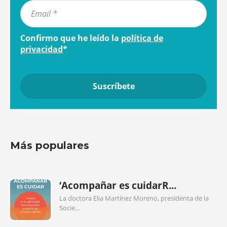
Confirmo que he leído la
política de
privacidad
*
Más populares
‘Acompañar es cuidarR...
La doctora Elia Martínez Moreno, presidenta de la
Socie...