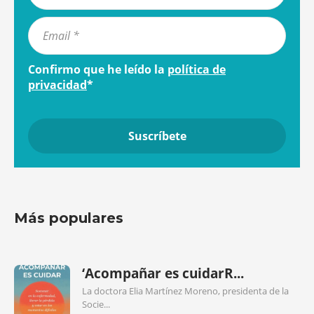
Confirmo que he leído la
política de
privacidad
*
Más populares
‘Acompañar es cuidarR...
La doctora Elia Martínez Moreno, presidenta de la
Socie...