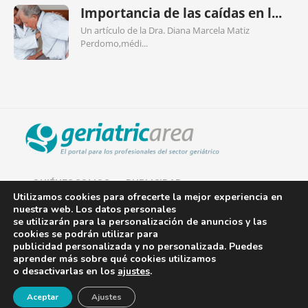
Importancia de las caídas en l...
Un artículo de la Dra. Diana Marcela Matiz
Perdomo,médi...
QUIÉNES SOMOS
PUBLICIDAD
Utilizamos cookies para ofrecerte la mejor experiencia en
nuestra web. Los datos personales
AVISO LEGAL
se utilizarán para la personalización de anuncios y las
cookies se podrán utilizar para
POLÍTICA DE COOKIES
publicidad personalizada y no personalizada. Puedes
aprender más sobre qué cookies utilizamos
POLÍTICA DE PRIVACIDAD
o desactivarlas en los
ajustes
.
¡Newsletter!
CONTACTO
Aceptar
Ajustes