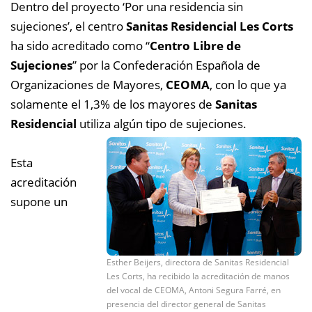
Dentro del proyecto ‘Por una residencia sin
sujeciones’, el centro
Sanitas Residencial Les Corts
ha sido acreditado como “
Centro Libre de
Sujeciones
” por la Confederación Española de
Organizaciones de Mayores,
CEOMA
, con lo que ya
solamente el 1,3% de los mayores de
Sanitas
Residencial
utiliza algún tipo de sujeciones.
Esta
acreditación
supone un
Esther Beijers, directora de Sanitas Residencial
Les Corts, ha recibido la acreditación de manos
del vocal de CEOMA, Antoni Segura Farré, en
presencia del director general de Sanitas