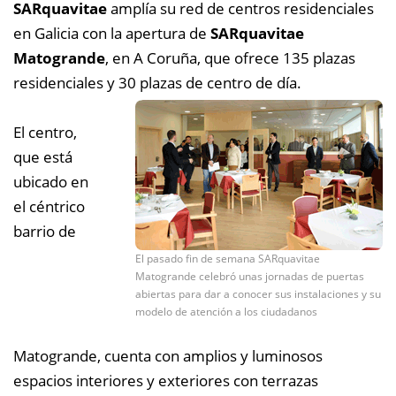
SARquavitae
amplía su red de centros residenciales
en Galicia con la apertura de
SARquavitae
Matogrande
, en A Coruña, que ofrece 135 plazas
residenciales y 30 plazas de centro de día.
El centro,
que está
ubicado en
el céntrico
barrio de
El pasado fin de semana SARquavitae
Matogrande celebró unas jornadas de puertas
abiertas para dar a conocer sus instalaciones y su
modelo de atención a los ciudadanos
Matogrande, cuenta con amplios y luminosos
espacios interiores y exteriores con terrazas