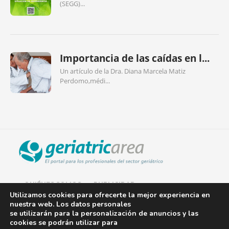
(SEGG)...
Importancia de las caídas en l...
Un artículo de la Dra. Diana Marcela Matiz
Perdomo,médi...
QUIÉNES SOMOS
PUBLICIDAD
Utilizamos cookies para ofrecerte la mejor experiencia en
nuestra web. Los datos personales
AVISO LEGAL
se utilizarán para la personalización de anuncios y las
cookies se podrán utilizar para
POLÍTICA DE COOKIES