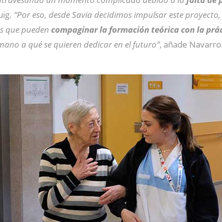
uig.
“Por eso, desde Savia decidimos impulsar este proyecto,
es que pueden
compaginar la formación teórica con la prá
ano a qué se quieren dedicar en el futuro”
, añade Navarro