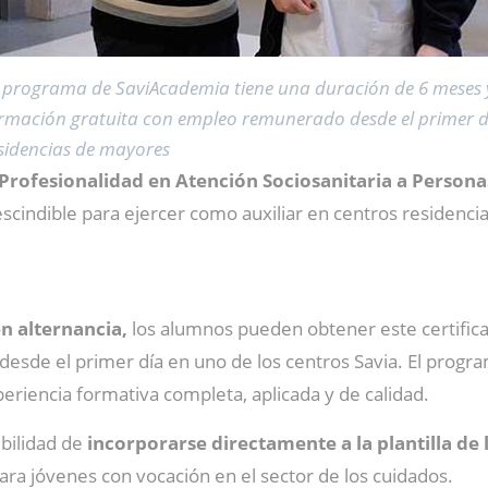
l programa de SaviAcademia
tiene una duración de 6 meses
rmación gratuita con empleo remunerado desde el primer d
sidencias de mayores
Profesionalidad en Atención Sociosanitaria a Persona
escindible para ejercer como auxiliar en centros residencia
n alternancia,
los alumnos pueden obtener este certific
sde el primer día en uno de los centros Savia. El progra
periencia formativa completa, aplicada y de calidad.
sibilidad de
incorporarse directamente a la plantilla de 
a jóvenes con vocación en el sector de los cuidados.