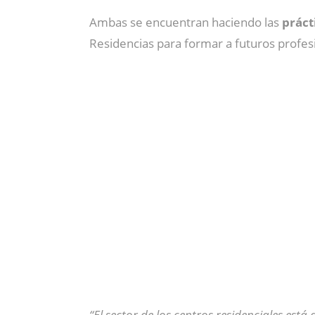
Ambas se encuentran haciendo las
práct
Residencias para formar a futuros profes
“El sector de los centros residenciales e