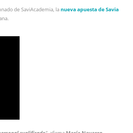
mnado de SaviAcademia, la
nueva apuesta de Savia
ana.
personal cualificado
”
, afirma
María Navarro
,