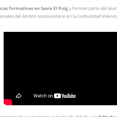
icas formativas en Savia El Puig
y forman parte del alu
ionales del ámbito sociosanitario en la Comunidad Valenci
stá atravesando un momento complicado debido a la
falta de 