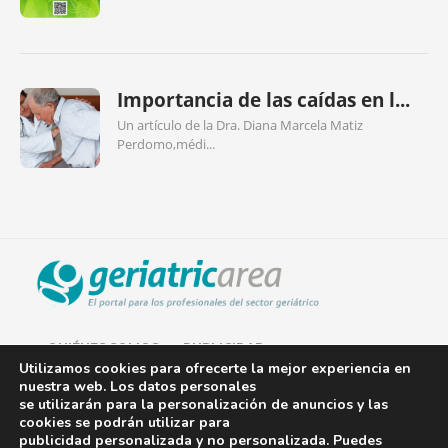
Importancia de las caídas en l...
Un artículo de la Dra. Diana Marcela Matiz
Perdomo,médi...
QUIÉNES SOMOS
PUBLICIDAD
Utilizamos cookies para ofrecerte la mejor experiencia en
nuestra web. Los datos personales
AVISO LEGAL
se utilizarán para la personalización de anuncios y las
cookies se podrán utilizar para
POLÍTICA DE COOKIES
publicidad personalizada y no personalizada. Puedes