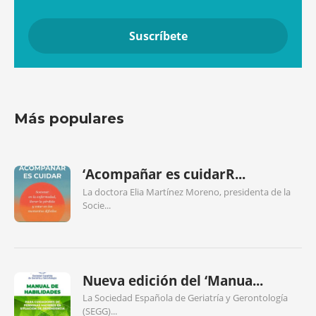
Más populares
‘Acompañar es cuidarR...
La doctora Elia Martínez Moreno, presidenta de la
Socie...
Nueva edición del ‘Manua...
La Sociedad Española de Geriatría y Gerontología
(SEGG)...