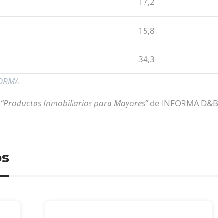
17,2
15,8
34,3
FORMA
l
“Productos Inmobiliarios para Mayores”
de INFORMA D&B
os