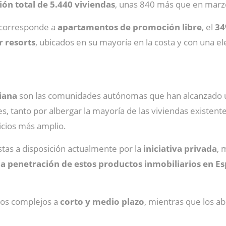
ón total de 5.440 viviendas
, unas 840 más que en marz
 corresponde a
apartamentos de promoción libre
, el
3
r resorts
, ubicados en su mayoría en la costa y con una el
iana
son las comunidades autónomas que han alcanzado
, tanto por albergar la mayoría de las viviendas existent
icios más amplio.
tas a disposición actualmente por la
iniciativa privada
, 
baja penetración de estos productos inmobiliarios en E
ios complejos a
corto y medio plazo
, mientras que los a