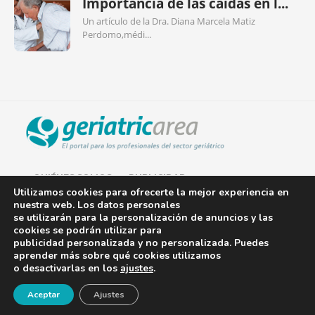
Importancia de las caídas en l...
Un artículo de la Dra. Diana Marcela Matiz
Perdomo,médi...
QUIÉNES SOMOS
PUBLICIDAD
Utilizamos cookies para ofrecerte la mejor experiencia en
nuestra web. Los datos personales
AVISO LEGAL
se utilizarán para la personalización de anuncios y las
cookies se podrán utilizar para
POLÍTICA DE COOKIES
publicidad personalizada y no personalizada. Puedes
aprender más sobre qué cookies utilizamos
POLÍTICA DE PRIVACIDAD
o desactivarlas en los
ajustes
.
¡Newsletter!
CONTACTO
Aceptar
Ajustes