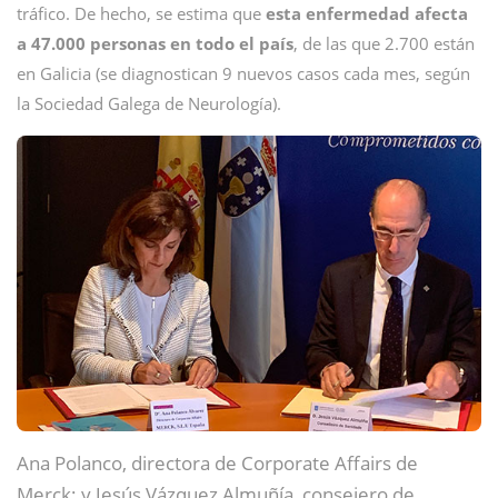
tráfico. De hecho, se estima que
esta enfermedad afecta
a 47.000 personas en todo el país
, de las que 2.700 están
en Galicia (se diagnostican 9 nuevos casos cada mes, según
la Sociedad Galega de Neurología).
Ana Polanco, directora de Corporate Affairs de
Merck; y Jesús Vázquez Almuñía, consejero de