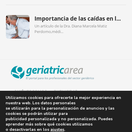
Importancia de las caídas en l...
Un artículo de la Dra. Diana Marcela Matiz
Perdomo,médi...
QUIÉNES SOMOS
PUBLICIDAD
Utilizamos cookies para ofrecerte la mejor experiencia en
nuestra web. Los datos personales
AVISO LEGAL
se utilizarán para la personalización de anuncios y las
cookies se podrán utilizar para
POLÍTICA DE COOKIES
publicidad personalizada y no personalizada. Puedes
aprender más sobre qué cookies utilizamos
POLÍTICA DE PRIVACIDAD
o desactivarlas en los
ajustes
.