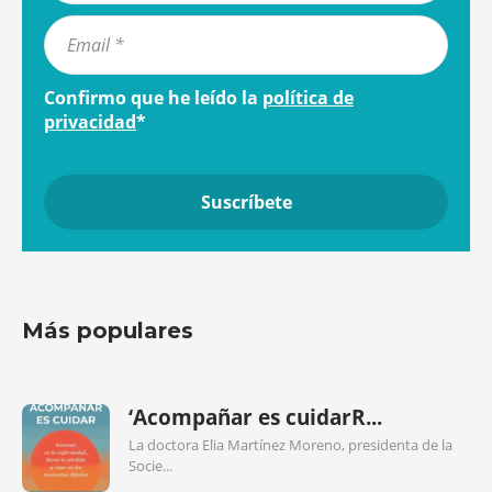
Confirmo que he leído la
política de
privacidad
*
Más populares
‘Acompañar es cuidarR...
La doctora Elia Martínez Moreno, presidenta de la
Socie...