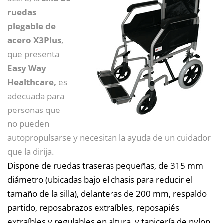
ruedas
plegable de
acero X3Plus
,
que presenta
Easy Way
Healthcare,
es
adecuada para
personas que
no pueden
autopropulsarse y necesitan la ayuda de un cuidador
que la dirija.
Dispone de ruedas traseras pequeñas, de 315 mm
diámetro (ubicadas bajo el chasis para reducir el
tamaño de la silla), delanteras de 200 mm, respaldo
partido, reposabrazos extraíbles, reposapiés
extraíbles y regulables en altura, y tapicería de nylon