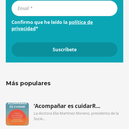
Confirmo que he leído la
política de
privacidad
*
Más populares
‘Acompañar es cuidarR...
La doctora Elia Martínez Moreno, presidenta de la
Socie...