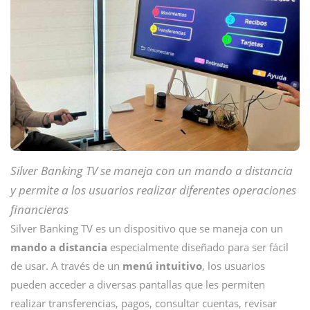
Silver Banking TV se maneja con un mando a distancia
y permite a los usuarios realizar diferentes operaciones
financieras
Silver Banking TV es un dispositivo que se maneja con un
mando a distancia
especialmente diseñado para ser fácil
de usar. A través de un
menú intuitivo
, los usuarios
pueden acceder a diversas pantallas que les permiten
realizar transferencias, pagos, consultar cuentas, revisar