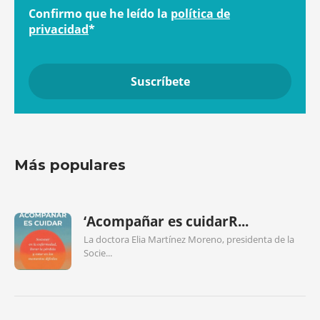
Confirmo que he leído la
política de
privacidad
*
Más populares
‘Acompañar es cuidarR...
La doctora Elia Martínez Moreno, presidenta de la
Socie...