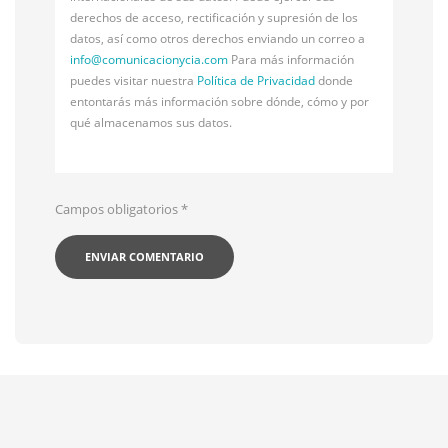
derechos de acceso, rectificación y supresión de los
datos, así como otros derechos enviando un correo a
info@
comunicacionycia.com
Para más información
puedes visitar nuestra
Política de Privacidad
donde
entontarás más información sobre dónde, cómo y por
qué almacenamos sus datos.
Campos obligatorios
*