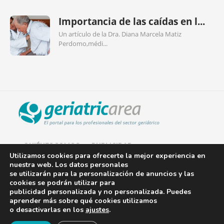
Importancia de las caídas en l...
Un artículo de la Dra. Diana Marcela Matiz
Perdomo,médi...
QUIÉNES SOMOS
PUBLICIDAD
Utilizamos cookies para ofrecerte la mejor experiencia en
nuestra web. Los datos personales
AVISO LEGAL
se utilizarán para la personalización de anuncios y las
cookies se podrán utilizar para
POLÍTICA DE COOKIES
publicidad personalizada y no personalizada. Puedes
aprender más sobre qué cookies utilizamos
POLÍTICA DE PRIVACIDAD
o desactivarlas en los
ajustes
.