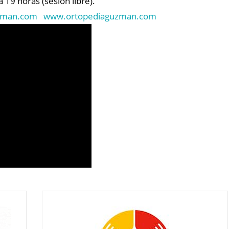
 19 horas (sesión libre).
zman.com
www.ortopediaguzman.com