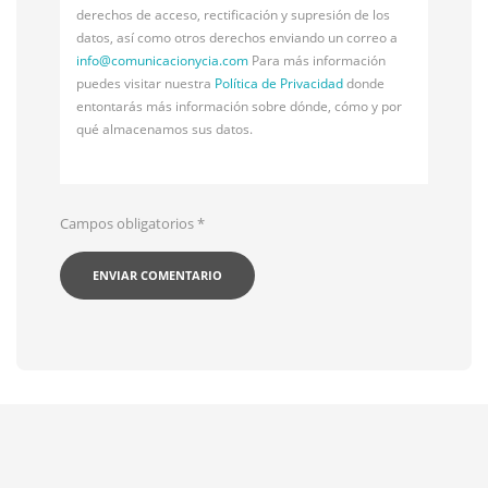
derechos de acceso, rectificación y supresión de los
datos, así como otros derechos enviando un correo a
info@
comunicacionycia.com
Para más información
puedes visitar nuestra
Política de Privacidad
donde
entontarás más información sobre dónde, cómo y por
qué almacenamos sus datos.
Campos obligatorios
*