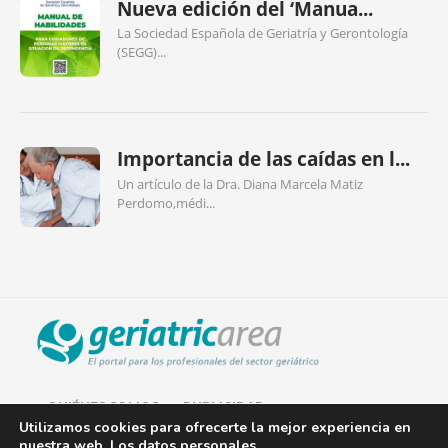
Nueva edición del ‘Manua...
La Sociedad Española de Geriatría y Gerontología
(SEGG)...
Importancia de las caídas en l...
Un artículo de la Dra. Diana Marcela Matiz
Perdomo,médi...
QUIÉNES SOMOS
PUBLICIDAD
Utilizamos cookies para ofrecerte la mejor experiencia en
nuestra web. Los datos personales
AVISO LEGAL