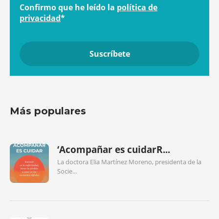
Confirmo que he leído la
política de
privacidad
*
Más populares
‘Acompañar es cuidarR...
La doctora Elia Martínez Moreno, presidenta de la
Socie...