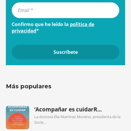
Confirmo que he leído la
política de
privacidad
*
Más populares
‘Acompañar es cuidarR...
La doctora Elia Martínez Moreno, presidenta de la
Socie...