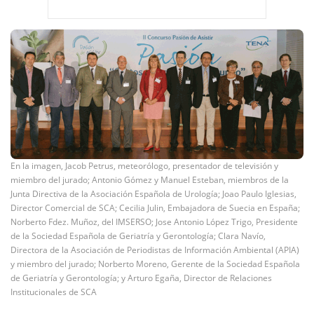
En la imagen, Jacob Petrus, meteorólogo, presentador de televisión y
miembro del jurado; Antonio Gómez y Manuel Esteban, miembros de la
Junta Directiva de la Asociación Española de Urología; Joao Paulo Iglesias,
Director Comercial de SCA; Cecilia Julin, Embajadora de Suecia en España;
Norberto Fdez. Muñoz, del IMSERSO; Jose Antonio López Trigo, Presidente
de la Sociedad Española de Geriatría y Gerontología; Clara Navío,
Directora de la Asociación de Periodistas de Información Ambiental (APIA)
y miembro del jurado; Norberto Moreno, Gerente de la Sociedad Española
de Geriatría y Gerontología; y Arturo Egaña, Director de Relaciones
Institucionales de SCA