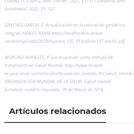
CD006211. Chen Z..BMC Geriatr. 2021; 21: 377 Saripella. BMC
Anesthesiol. 2021; 21: 127
SÁNCHEZ GARCÍA, E. Actualización en la valoración geriátrica
integral. ANALES RANM https://analesranm.es/wp-
content/uploads/2020/numero_137_01/pdfs/ar137-doc01.pdf
MORUNO MIRALLES, P «La ocupación como método de
tratamiento en Salud Mental» http://www.terapia-
ocupacional.com/articulos/Ocupacion_metodo_tto_salud_mental.
ORGANIZACIÓN MUNDIAL DE LA SALUD. Salud mental:
fortalecer nuestra respuesta. 30 de Marzo de 2018.
Artículos relacionados