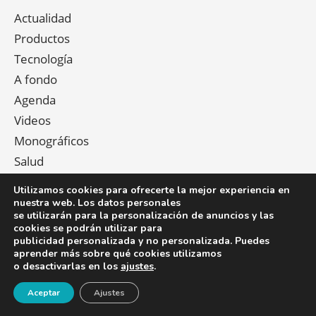
Actualidad
Productos
Tecnología
A fondo
Agenda
Videos
Monográficos
Salud
Utilizamos cookies para ofrecerte la mejor experiencia en
nuestra web. Los datos personales
se utilizarán para la personalización de anuncios y las
cookies se podrán utilizar para
Newsletter
publicidad personalizada y no personalizada. Puedes
aprender más sobre qué cookies utilizamos
o desactivarlas en los
ajustes
.
Reciba en su e-mail de forma gratuita toda la
¡Newsletter!
actualidad indispensable para los profesionales que
Aceptar
Ajustes
trabajan con personas mayores y dependientes.