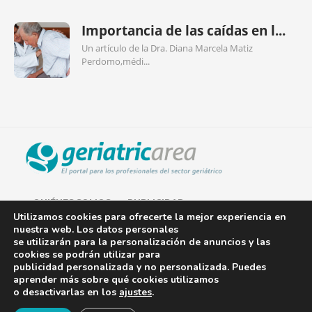
Importancia de las caídas en l...
Un artículo de la Dra. Diana Marcela Matiz
Perdomo,médi...
QUIÉNES SOMOS
PUBLICIDAD
Utilizamos cookies para ofrecerte la mejor experiencia en
nuestra web. Los datos personales
AVISO LEGAL
se utilizarán para la personalización de anuncios y las
cookies se podrán utilizar para
POLÍTICA DE COOKIES
publicidad personalizada y no personalizada. Puedes
aprender más sobre qué cookies utilizamos
POLÍTICA DE PRIVACIDAD
o desactivarlas en los
ajustes
.