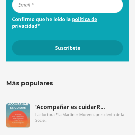
Confirmo que he leído la
política de
privacidad
*
Más populares
‘Acompañar es cuidarR...
La doctora Elia Martínez Moreno, presidenta de la
Socie...