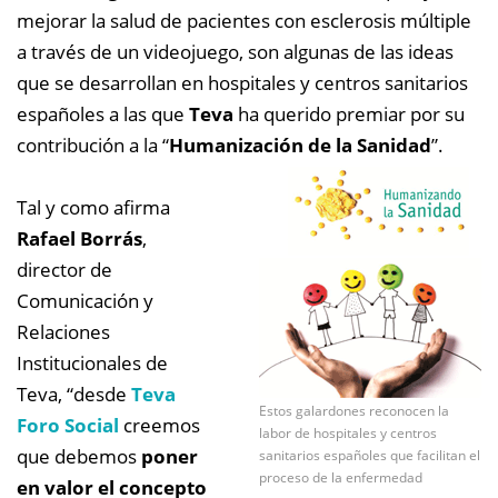
mejorar la salud de pacientes con esclerosis múltiple
a través de un videojuego, son algunas de las ideas
que se desarrollan en hospitales y centros sanitarios
españoles a las que
Teva
ha querido premiar por su
contribución a la “
Humanización de la Sanidad
”.
Tal y como afirma
Rafael Borrás
,
director de
Comunicación y
Relaciones
Institucionales de
Teva, “desde
Teva
Estos galardones reconocen la
Foro Social
creemos
labor de hospitales y centros
que debemos
poner
sanitarios españoles que facilitan el
proceso de la enfermedad
en valor el concepto