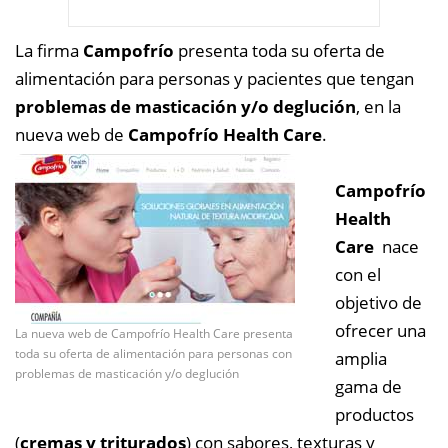
La firma
Campofrío
presenta toda su oferta de
alimentación para personas y pacientes que tengan
problemas de masticación y/o deglución
, en la
nueva web de
Campofrío Health Care
.
Campofrío
Health
Care
nace
con el
objetivo de
ofrecer una
La nueva web de Campofrío Health Care presenta
toda su oferta de alimentación para personas con
amplia
problemas de masticación y/o deglución
gama de
productos
(
cremas y triturados
) con sabores, texturas y