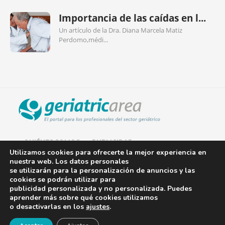
Importancia de las caídas en l...
Un artículo de la Dra. Diana Marcela Matiz
Perdomo,médi...
QUIÉNES SOMOS
PUBLICIDAD
Utilizamos cookies para ofrecerte la mejor experiencia en
nuestra web. Los datos personales
AVISO LEGAL
se utilizarán para la personalización de anuncios y las
cookies se podrán utilizar para
POLÍTICA DE COOKIES
publicidad personalizada y no personalizada. Puedes
aprender más sobre qué cookies utilizamos
POLÍTICA DE PRIVACIDAD
o desactivarlas en los
ajustes
.
¡Newsletter!
CONTACTO