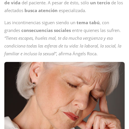
de vida
del paciente. A pesar de ésto, sólo
un tercio
de los
afectados
busca atención
especializada.
Las incontinencias siguen siendo un
tema tabú
, con
grandes
consecuencias sociales
entre quienes las sufren.
“Tienes escapes, hueles mal, te da mucha vergüenza y eso
condiciona todas las esferas de tu vida: la laboral, la social, la
familiar e incluso la sexual”
, afirma Ángels Roca.