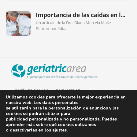
Importancia de las caídas en l...
Un artículo de la Dra. Diana Marcela Matiz
Perdomo,médi...
QUIÉNES SOMOS
PUBLICIDAD
Utilizamos cookies para ofrecerte la mejor experiencia en
nuestra web. Los datos personales
AVISO LEGAL
se utilizarán para la personalización de anuncios y las
cookies se podrán utilizar para
POLÍTICA DE COOKIES
publicidad personalizada y no personalizada. Puedes
aprender más sobre qué cookies utilizamos
POLÍTICA DE PRIVACIDAD
o desactivarlas en los
ajustes
.