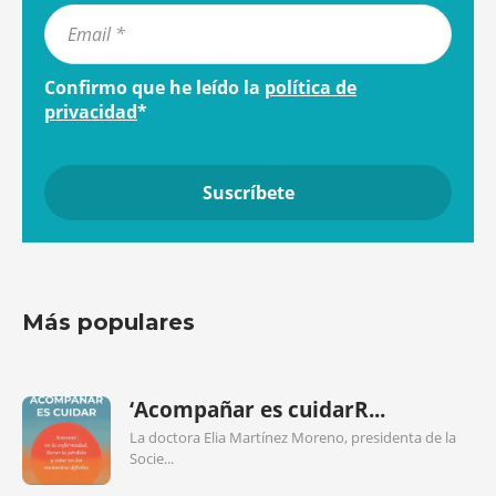
Confirmo que he leído la
política de
privacidad
*
Más populares
‘Acompañar es cuidarR...
La doctora Elia Martínez Moreno, presidenta de la
Socie...