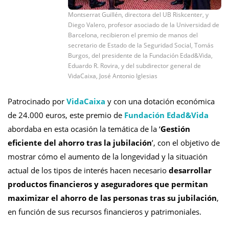
Montserrat Guillén, directora del UB Riskcenter, y
Diego Valero, profesor asociado de la Universidad de
Barcelona, recibieron el premio de manos del
secretario de Estado de la Seguridad Social, Tomás
Burgos, del presidente de la Fundación Edad&Vida,
Eduardo R. Rovira, y del subdirector general de
VidaCaixa, José Antonio Iglesias
Patrocinado por
VidaCaixa
y con una dotación económica
de 24.000 euros, este premio de
Fundación Edad&Vida
abordaba en esta ocasión la temática de la ‘
Gestión
eficiente del ahorro tras la jubilación
’, con el objetivo de
mostrar cómo el aumento de la longevidad y la situación
actual de los tipos de interés hacen necesario
desarrollar
productos financieros y aseguradores que permitan
maximizar el ahorro de las personas tras su jubilación
,
en función de sus recursos financieros y patrimoniales.