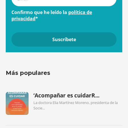
Confirmo que he leído la
política de
privacidad
*
Más populares
‘Acompañar es cuidarR...
La doctora Elia Martínez Moreno, presidenta de la
Socie...