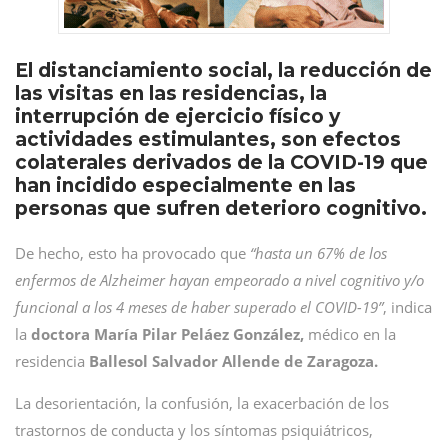
El distanciamiento social, la reducción de
las visitas en las residencias, la
interrupción de ejercicio físico y
actividades estimulantes, son efectos
colaterales derivados de la COVID-19 que
han incidido especialmente en las
personas que sufren deterioro cognitivo.
De hecho, esto ha provocado que
“hasta un 67% de los
enfermos de Alzheimer hayan empeorado a nivel cognitivo y/o
funcional a los 4 meses de haber superado el COVID-19”
, indica
la
doctora María Pilar Peláez González,
médico en la
residencia
Ballesol Salvador Allende de Zaragoza.
La desorientación, la confusión, la exacerbación de los
trastornos de conducta y los síntomas psiquiátricos,