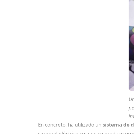
Un
pe
in
En concreto, ha utilizado un
sistema de d
cerebral eléctrica cuando se produce un