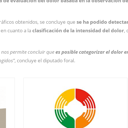
a de evaluación del dolor basada en la observación del
gráficos obtenidos, se concluye que
se ha podido detectar
en cuanto a la
clasificación de la intensidad del dolor
,
e nos permite concluir que
es posible categorizar el dolor
ogidos”
, concluye el diputado foral.