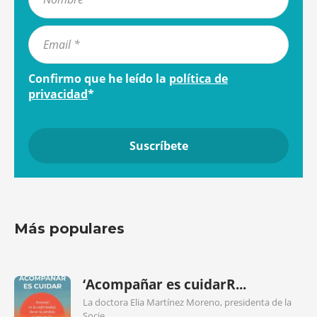
Confirmo que he leído la
política de
privacidad
*
Más populares
‘Acompañar es cuidarR...
La doctora Elia Martínez Moreno, presidenta de la
Socie...