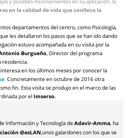
jas y posibles inconvenientes en su aplicación, la
as en la calidad de vida que conlleva la
intos departamentos del centro, como Psicología,
 que les detallaron los pasos que se han ido dando
legación estuvo acompañada en su visita por la
Antonio Burgueño
, Director del programa
a residencia.
 interesa en los últimos meses por conocer la
a
.
Concretamente en octubre de 2016 otra
smo fin. Esta visita se produjo en el marco de las
rdinada por el
Imserso
.
 de Información y Tecnología de
Adavir-Amma
, ha
sociación @asLAN
,unos galardones con los que se