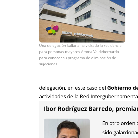
Una delegación italiana ha visitado la residencia
para personas mayores Amma Valdebernardo
para conocer su programa de eliminación de
sujeciones
delegación, en este caso del
Gobierno de
actividades de la Red Intergubernamenta
bor Rodríguez Barredo, premia
I
En otro orden 
sido galardona