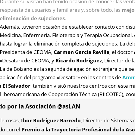
Durante su visitan han tenido ocasión de conocer las venta
respuesta de usuarios y familiares y, sobre todo, las
mejor
eliminación de sujeciones
.
Además, tuvieron ocasión de establecer contacto con dist
Medicina, Enfermería, Fisioterapia y Terapia Ocupacional,
hasta lograr la eliminación completa de sujeciones. La de
Presidenta de CEOMA,
Carmen García Revilla
, el doctor
«Desatar» de CEOMA, y
Ricardo Rodríguez
, Director de l
La de Bolzano es la segunda delegación extranjera que se
aplicación del programa «Desatar» en los centros de
Amm
 El Salvador
, también visitó nuestros centros con este mi
l Iberoamericana de Cooperación Técnica (RIICOTEC), coo
do por la Asociación @asLAN
de cosas,
Ibor Rodríguez Barredo
, Director de Sistemas
do con el
Premio a la Trayectoria Profesional de la A