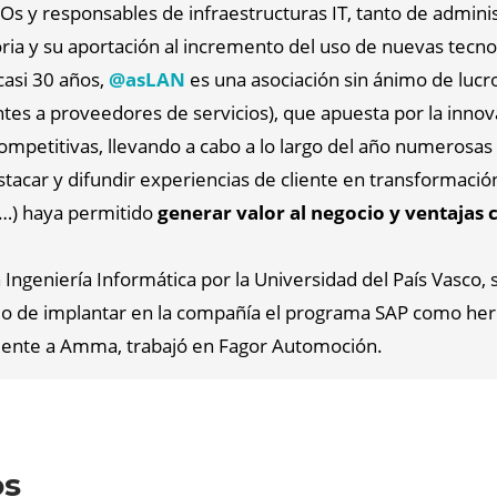
Os y responsables de infraestructuras IT, tanto de admin
oria y su aportación al incremento del uso de nuevas tecn
asi 30 años,
@asLAN
es una asociación sin ánimo de luc
tes a proveedores de servicios), que apuesta por la innova
mpetitivas, llevando a cabo a lo largo del año numerosas i
acar y difundir experiencias de cliente en transformación d
ca…) haya permitido
generar valor al negocio y ventajas 
en Ingeniería Informática por la Universidad del País Vasc
ido de implantar en la compañía el programa SAP como her
mente a Amma, trabajó en Fagor Automoción.
os