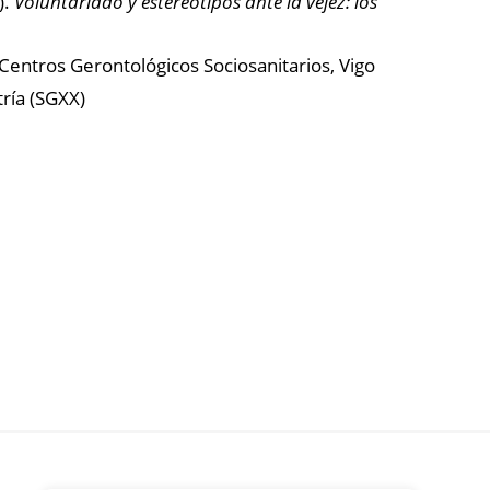
).
Voluntariado y estereotipos ante la vejez: los
Centros Gerontológicos Sociosanitarios, Vigo
tría (SGXX)