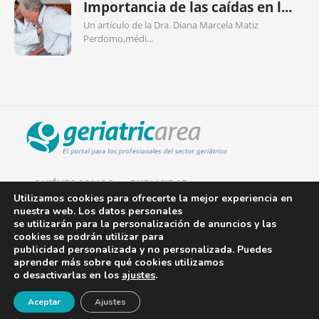
Importancia de las caídas en l...
Un artículo de la Dra. Diana Marcela Matiz
Perdomo,médi...
QUIÉNES SOMOS
PUBLICIDAD
Utilizamos cookies para ofrecerte la mejor experiencia en
nuestra web. Los datos personales
AVISO LEGAL
se utilizarán para la personalización de anuncios y las
cookies se podrán utilizar para
POLÍTICA DE COOKIES
publicidad personalizada y no personalizada. Puedes
aprender más sobre qué cookies utilizamos
POLÍTICA DE PRIVACIDAD
o desactivarlas en los
ajustes
.
¡Newsletter!
CONTACTO
Aceptar
Ajustes