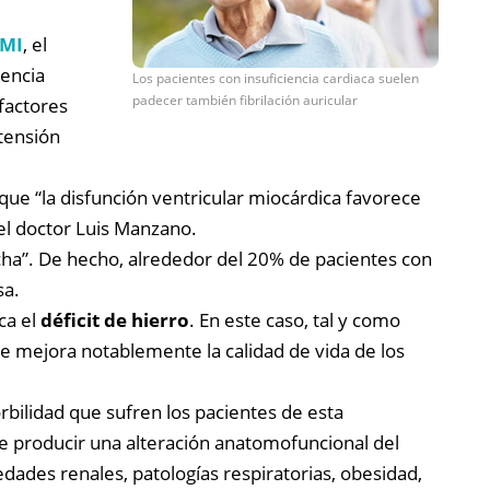
EMI
, el
iencia
Los pacientes con insuficiencia cardiaca suelen
padecer también fibrilación auricular
 factores
rtensión
 que “la disfunción ventricular miocárdica favorece
 el doctor Luis Manzano.
cha”. De hecho, alrededor del 20% de pacientes con
sa.
ca el
déficit de hierro
. En este caso, tal y como
e mejora notablemente la calidad de vida de los
orbilidad que sufren los pacientes de esta
 producir una alteración anatomofuncional del
dades renales, patologías respiratorias, obesidad,