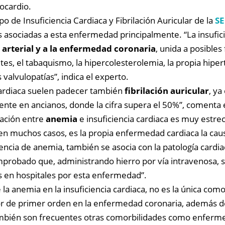
iocardio.
o de Insuficiencia Cardiaca y Fibrilación Auricular de la
S
as asociadas a esta enfermedad principalmente. “La insufic
 arterial y a la enfermedad coronaria
, unida a posibles
tes, el tabaquismo, la hipercolesterolemia, la propia hipe
s valvulopatías”, indica el experto.
cardiaca suelen padecer también
fibrilación auricular
, ya
almente en ancianos, donde la cifra supera el 50%”, comenta
lación entre
anemia
e insuficiencia cardiaca es muy estre
 en muchos casos, es la propia enfermedad cardiaca la cau
cia de anemia, también se asocia con la patología cardia
mprobado que, administrando hierro por vía intravenosa, s
s en hospitales por esta enfermedad”.
la anemia en la insuficiencia cardiaca, no es la única com
or de primer orden en la enfermedad coronaria, además de
 también son frecuentes otras comorbilidades como enferme