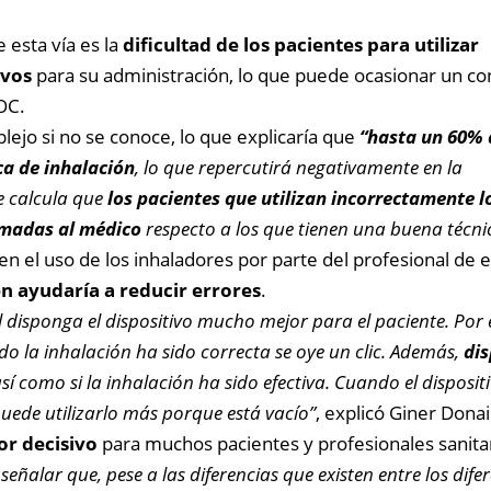
 esta vía es la
dificultad de los pacientes para utilizar
ivos
para su administración, lo que puede ocasionar un co
OC.
lejo si no se conoce, lo que explicaría que
“hasta un 60% 
ca de inhalación
, lo que repercutirá negativamente en la
e calcula que
los pacientes que utilizan incorrectamente l
amadas al médico
respecto a los que tienen una buena técni
en el uso de los inhaladores por parte del profesional de 
én ayudaría a reducir errores
.
isponga el dispositivo mucho mejor para el paciente. Por 
o la inhalación ha sido correcta se oye un clic. Además,
dis
sí como si la inhalación ha sido efectiva. Cuando el disposi
puede utilizarlo más porque está vacío”
, explicó Giner Donai
tor decisivo
para muchos pacientes y profesionales sanitar
eñalar que, pese a las diferencias que existen entre los dife