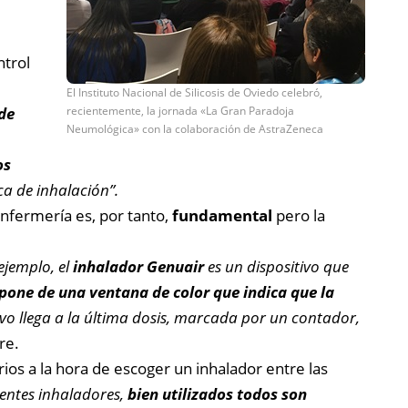
ntrol
El Instituto Nacional de Silicosis de Oviedo celebró,
de
recientemente, la jornada «La Gran Paradoja
Neumológica» con la colaboración de AstraZeneca
os
ca de inhalación”
.
enfermería es, por tanto,
fundamental
pero la
ejemplo, el
inhalador Genuair
es un dispositivo que
pone de una ventana de color que indica que la
tivo llega a la última dosis, marcada por un contador,
re.
ios a la hora de escoger un inhalador entre las
rentes inhaladores,
bien utilizados todos son