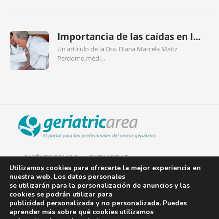
Importancia de las caídas en l...
Un artículo de la Dra. Diana Marcela Matiz
Perdomo,médi...
QUIÉNES SOMOS
PUBLICIDAD
Utilizamos cookies para ofrecerte la mejor experiencia en
nuestra web. Los datos personales
AVISO LEGAL
se utilizarán para la personalización de anuncios y las
cookies se podrán utilizar para
POLÍTICA DE COOKIES
publicidad personalizada y no personalizada. Puedes
aprender más sobre qué cookies utilizamos
POLÍTICA DE PRIVACIDAD