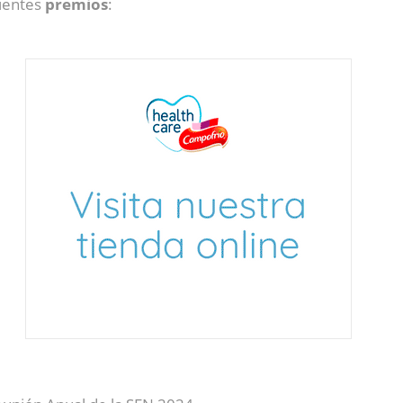
uientes
premios
: