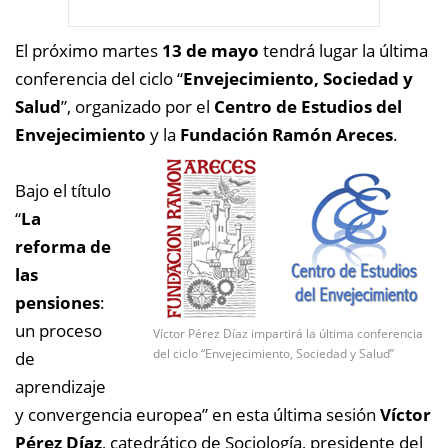
El próximo martes
13 de mayo
tendrá lugar la última
conferencia del ciclo “
Envejecimiento, Sociedad y
Salud
”, organizado por el
Centro de Estudios del
Envejecimiento
y la
Fundación Ramón Areces
.
Bajo el título
“
La
reforma de
las
pensiones
:
un proceso
Víctor Pérez Díaz impartirá la última conferencia
del ciclo “Envejecimiento, Sociedad y Salud”
de
aprendizaje
y convergencia europea” en esta última sesión
Víctor
Pérez Díaz
, catedrático de Sociología, presidente del