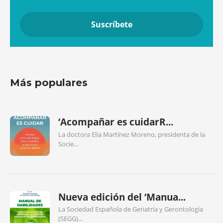
Más populares
‘Acompañar es cuidarR...
La doctora Elia Martínez Moreno, presidenta de la
Socie...
Nueva edición del ‘Manua...
La Sociedad Española de Geriatría y Gerontología
(SEGG)...