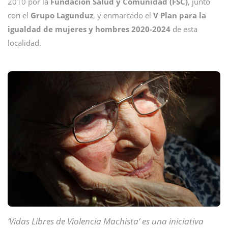
2010 por la
Fundación Salud y Comunidad (FSC)
, junto
con el
Grupo Lagunduz
, y enmarcado el
V Plan para la
igualdad de mujeres y hombres 2020-2024
de esta
localidad.
‘Vidas Libres de Violencia Machista’ es una iniciativa