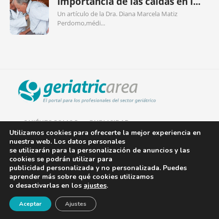
Importancia de las caídas en l...
Un artículo de la Dra. Diana Marcela Matiz
Perdomo,médi...
QUIÉNES SOMOS
PUBLICIDAD
Utilizamos cookies para ofrecerte la mejor experiencia en
nuestra web. Los datos personales
AVISO LEGAL
se utilizarán para la personalización de anuncios y las
cookies se podrán utilizar para
POLÍTICA DE COOKIES
publicidad personalizada y no personalizada. Puedes
aprender más sobre qué cookies utilizamos
POLÍTICA DE PRIVACIDAD
o desactivarlas en los
ajustes
.
¡Newsletter!
CONTACTO
Aceptar
Ajustes