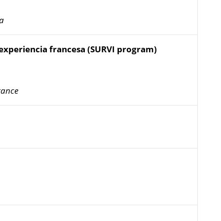
za
a experiencia francesa (SURVI program)
France