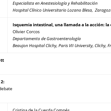
Especialista en Anestesiología y Rehabilitación
Hospital Clínico Universitario Lozano Blesa, Zarago
Isquemia intestinal, una llamada a la acción: l
Olivier Corcos
Departamento de Gastroenterología
Beaujon Hospital Clichy, Paris VII University, Clichy, 
tt
2:
 debate
Cristina de la Cuerda Compés