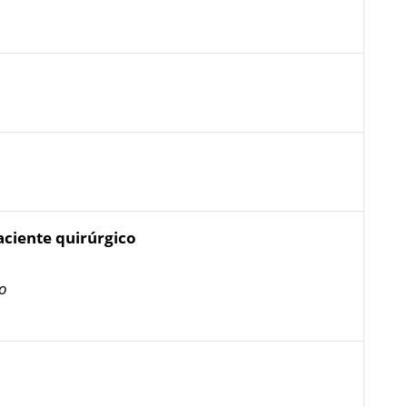
paciente quirúrgico
vo