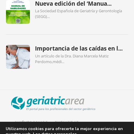
Nueva edición del ‘Manua...
La Sociedad Española de Geriatría y Gerontología
(SEGG)...
Importancia de las caídas en l...
Un artículo de la Dra. Diana Marcela Matiz
Perdomo,médi...
QUIÉNES SOMOS
PUBLICIDAD
Utilizamos cookies para ofrecerte la mejor experiencia en