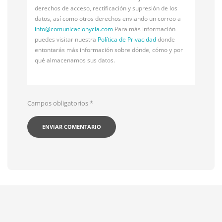
derechos de acceso, rectificación y supresión de los
datos, así como otros derechos enviando un correo a
info@
comunicacionycia.com
Para más información
puedes visitar nuestra
Política de Privacidad
donde
entontarás más información sobre dónde, cómo y por
qué almacenamos sus datos.
Campos obligatorios
*