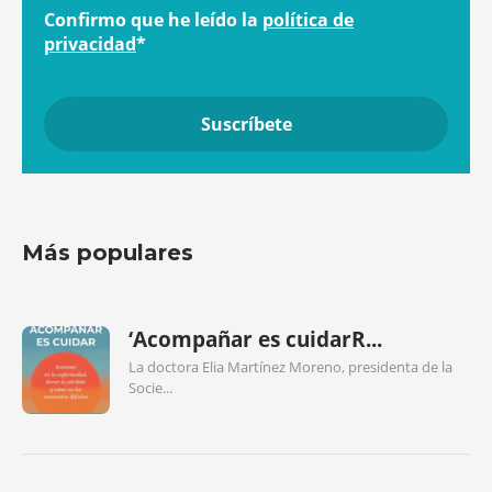
Confirmo que he leído la
política de
privacidad
*
Más populares
‘Acompañar es cuidarR...
La doctora Elia Martínez Moreno, presidenta de la
Socie...