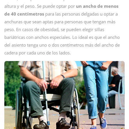
altura y el peso. Se puede optar por
un ancho de menos
de 40 centímetros
para las personas delgadas u optar a
anchuras que sean aptas para personas que tengan más
peso. En casos de obesidad, se pueden elegir sillas
bariátricas con anchos especiales. Lo ideal es que el ancho
del asiento tenga uno o dos centímetros más del ancho de
cadera por cada uno de los lados.