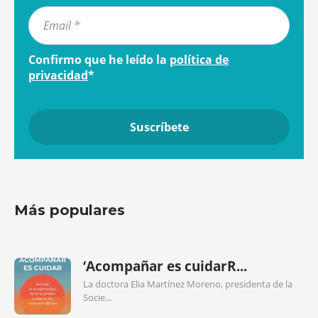
Confirmo que he leído la
política de
privacidad
*
Más populares
‘Acompañar es cuidarR...
La doctora Elia Martínez Moreno, presidenta de la
Socie...