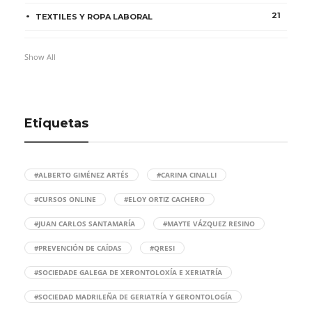
21
TEXTILES Y ROPA LABORAL
Show All
Etiquetas
#ALBERTO GIMÉNEZ ARTÉS
#CARINA CINALLI
#CURSOS ONLINE
#ELOY ORTIZ CACHERO
#JUAN CARLOS SANTAMARÍA
#MAYTE VÁZQUEZ RESINO
#PREVENCIÓN DE CAÍDAS
#QRESI
#SOCIEDADE GALEGA DE XERONTOLOXÍA E XERIATRÍA
#SOCIEDAD MADRILEÑA DE GERIATRÍA Y GERONTOLOGÍA