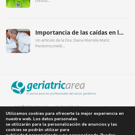
(SEGG)...
Importancia de las caídas en l...
Un artículo de la Dra. Diana Marcela Matiz
Perdomo,médi...
QUIÉNES SOMOS
PUBLICIDAD
Utilizamos cookies para ofrecerte la mejor experiencia en
nuestra web. Los datos personales
AVISO LEGAL
se utilizarán para la personalización de anuncios y las
cookies se podrán utilizar para
POLÍTICA DE COOKIES