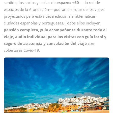
sentido, los socios y socias de
espazos +60
— la red de
espacios de la Afundación— podrán disfrutar de los viajes
proyectados para esta nueva edición a emblemáticas
ciudades españolas y portuguesas. Todos ellos incluyen
pensión completa, guía acompañante durante todo el
viaje, audio individual para las visitas con guía local y
seguro de asistencia y cancelación del viaje
con
coberturas Covid-19.