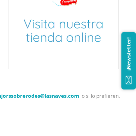
¡Newsletter!
jorssobrerodes@
lasnaves.com
o si lo prefieren,