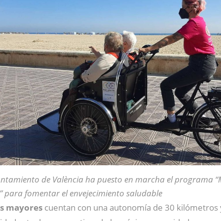
untamiento de València ha puesto en marcha el programa “
” para fomentar el envejecimiento saludable
as mayores
cuentan con una autonomía de 30 kilómetros y