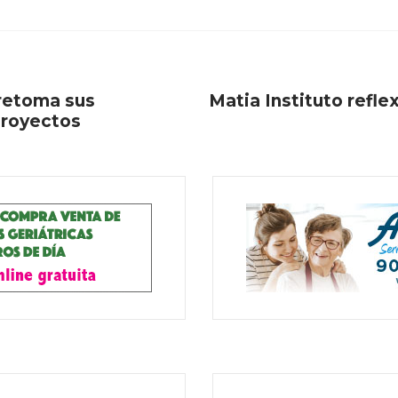
 retoma sus
Matia Instituto refle
proyectos