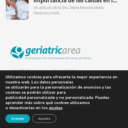
Importancia de las caídas en l...
Un artículo de la Dra. Diana Marcela Matiz
Perdomo,médi...
QUIÉNES SOMOS
PUBLICIDAD
Utilizamos cookies para ofrecerte la mejor experiencia en
nuestra web. Los datos personales
AVISO LEGAL
se utilizarán para la personalización de anuncios y las
cookies se podrán utilizar para
POLÍTICA DE COOKIES
publicidad personalizada y no personalizada. Puedes
aprender más sobre qué cookies utilizamos
POLÍTICA DE PRIVACIDAD
o desactivarlas en los
ajustes
.
¡Newsletter!
CONTACTO
Aceptar
Ajustes