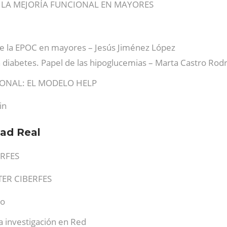
A LA MEJORÍA FUNCIONAL EN MAYORES
de la EPOC en mayores – Jesús Jiménez López
 diabetes. Papel de las hipoglucemias – Marta Castro Rod
IONAL: EL MODELO HELP
in
dad Real
ERFES
TER CIBERFES
co
a investigación en Red