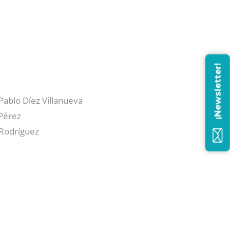
¡Newsletter!
 Pablo Díez Villanueva
zPérez
 Rodríguez