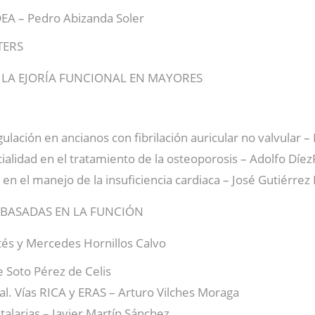
ADEA – Pedro Abizanda Soler
TERS
A LA EJORÍA FUNCIONAL EN MAYORES
ulación en ancianos con fibrilación auricular no valvular –
ialidad en el tratamiento de la osteoporosis – Adolfo Díe
en el manejo de la insuficiencia cardiaca – José Gutiérrez
S BASADAS EN LA FUNCIÓN
és y Mercedes Hornillos Calvo
 Soto Pérez de Celis
l. Vías RICA y ERAS – Arturo Vilches Moraga
alarias – Javier Martín Sánchez