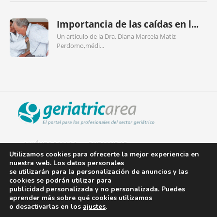
Importancia de las caídas en l...
Un artículo de la Dra. Diana Marcela Matiz
Perdomo,médi...
QUIÉNES SOMOS
PUBLICIDAD
Utilizamos cookies para ofrecerte la mejor experiencia en
nuestra web. Los datos personales
AVISO LEGAL
se utilizarán para la personalización de anuncios y las
cookies se podrán utilizar para
POLÍTICA DE COOKIES
publicidad personalizada y no personalizada. Puedes
aprender más sobre qué cookies utilizamos
POLÍTICA DE PRIVACIDAD
o desactivarlas en los
ajustes
.