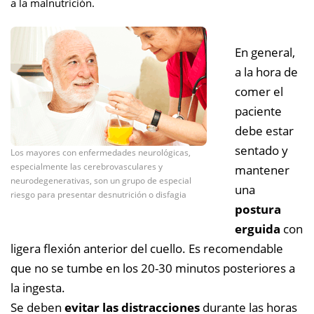
a la malnutrición.
En general,
a la hora de
comer el
paciente
debe estar
sentado y
Los mayores con enfermedades neurológicas,
especialmente las cerebrovasculares y
mantener
neurodegenerativas, son un grupo de especial
una
riesgo para presentar desnutrición o disfagia
postura
erguida
con
ligera flexión anterior del cuello. Es recomendable
que no se tumbe en los 20-30 minutos posteriores a
la ingesta.
Se deben
evitar las distracciones
durante las horas