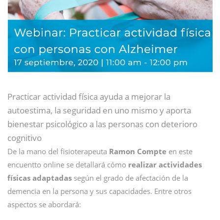
Practicar actividad física ayuda a mejorar la
autoestima, la seguridad en uno mismo y aporta
bienestar psicológico a las personas con deterioro
cognitivo
De la mano del fisioterapeuta
Ramon Compte
en este
encuentto online se detallará cómo
realizar actividades
físicas adaptadas
según el grado de afectación de la
demencia en la persona y sus capacidades. Entre otros
aspectos se abordará: