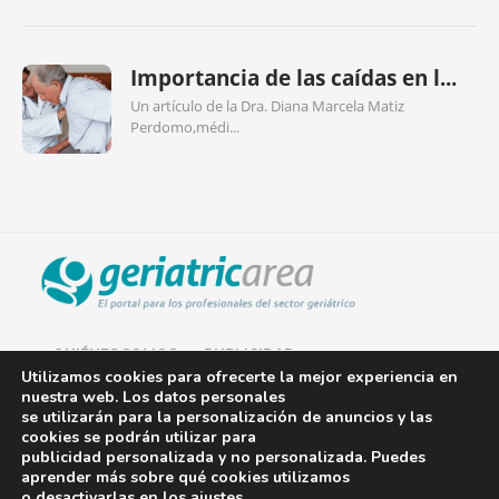
Importancia de las caídas en l...
Un artículo de la Dra. Diana Marcela Matiz
Perdomo,médi...
QUIÉNES SOMOS
PUBLICIDAD
Utilizamos cookies para ofrecerte la mejor experiencia en
nuestra web. Los datos personales
AVISO LEGAL
se utilizarán para la personalización de anuncios y las
cookies se podrán utilizar para
POLÍTICA DE COOKIES
publicidad personalizada y no personalizada. Puedes
aprender más sobre qué cookies utilizamos
POLÍTICA DE PRIVACIDAD
o desactivarlas en los
ajustes
.